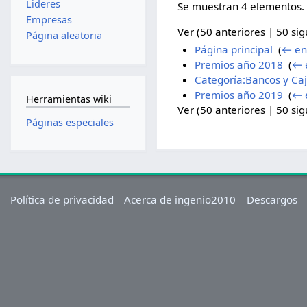
Lideres
Se muestran 4 elementos.
Empresas
Ver (50 anteriores | 50 sig
Página aleatoria
Página principal
‎
(
← en
Premios año 2018
‎
(
← 
Categoría:Bancos y Ca
Premios año 2019
‎
(
← 
Herramientas wiki
Ver (50 anteriores | 50 sig
Páginas especiales
Política de privacidad
Acerca de ingenio2010
Descargos