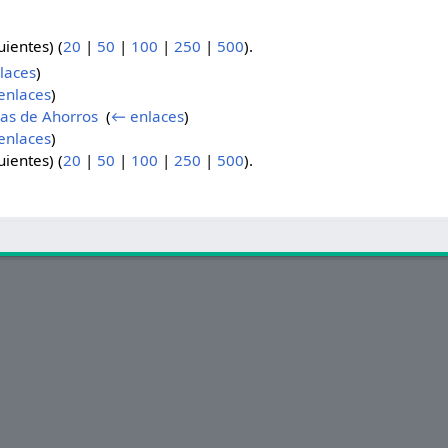
uientes) (
20
|
50
|
100
|
250
|
500
).
laces
)
enlaces
)
jas de Ahorros
‎
(
← enlaces
)
enlaces
)
uientes) (
20
|
50
|
100
|
250
|
500
).