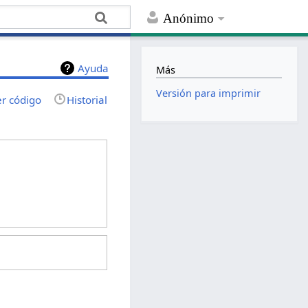
Anónimo
Ayuda
Más
Versión para imprimir
er código
Historial
: