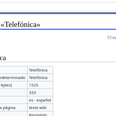
 «Telefónica»
V
ca
Telefónica
redeterminado
Telefónica
 bytes)
1525
a
333
es - español
a página
texto wiki
Permitido