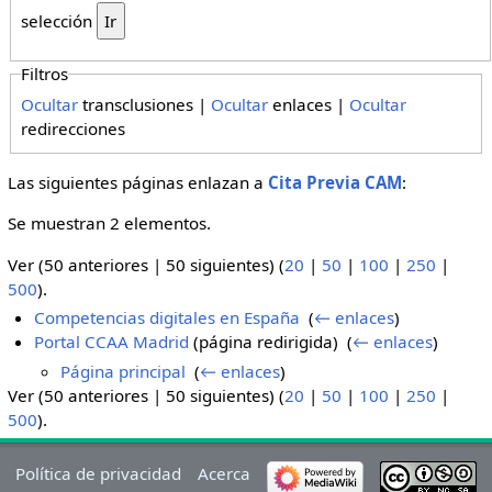
selección
Filtros
Ocultar
transclusiones |
Ocultar
enlaces |
Ocultar
redirecciones
Las siguientes páginas enlazan a
Cita Previa CAM
:
Se muestran 2 elementos.
Ver (50 anteriores | 50 siguientes) (
20
|
50
|
100
|
250
|
500
).
Competencias digitales en España
‎
(
← enlaces
)
Portal CCAA Madrid
(página redirigida) ‎
(
← enlaces
)
Página principal
‎
(
← enlaces
)
Ver (50 anteriores | 50 siguientes) (
20
|
50
|
100
|
250
|
500
).
Política de privacidad
Acerca